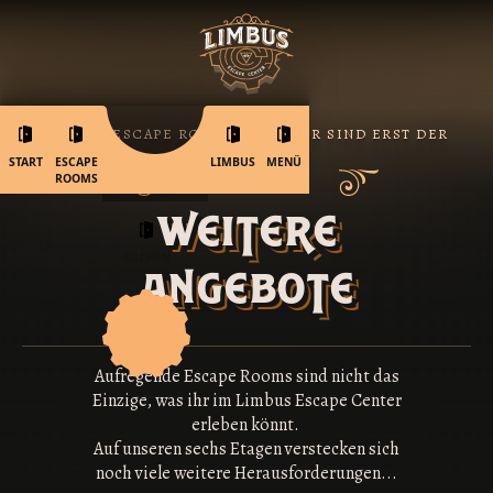
UNSERE ESCAPE ROOM ABENTEUER SIND ERST DER
ANFANG!
START
ESCAPE
LIMBUS
MENÜ
ROOMS
weitere
BUCHEN
angebote
Aufregende Escape Rooms sind nicht das
Einzige, was ihr im Limbus Escape Center
erleben könnt.
Auf unseren sechs Etagen verstecken sich
noch viele weitere Herausforderungen...