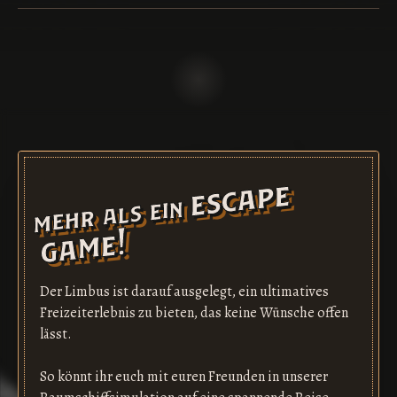
esc
a
pe
g
a
mehr als ein
me!
Der Limbus ist darauf ausgelegt, ein ultimatives
Freizeiterlebnis zu bieten, das keine Wünsche offen
lässt.
So könnt ihr euch mit euren Freunden in unserer