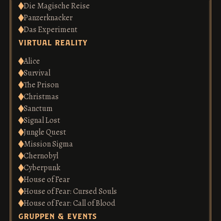
Die Magische Reise
Panzerknacker
Das Experiment
virtual reality
Alice
Survival
The Prison
Christmas
Sanctum
Signal Lost
Jungle Quest
Mission Sigma
Chernobyl
Cyberpunk
House of Fear
House of Fear: Cursed Souls
House of Fear: Call of Blood
gruppen & events