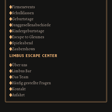
Firmenevents
Schulklassen
Geburtstage
Junggesellenabschiede
Kindergeburtstage
Escape to Gleumes
Spieleabend
Zaubershows
limbus escape center
Über uns
Limbus Bar
Das Team
Häufig gestellte Fragen
Kontakt
Anfahrt