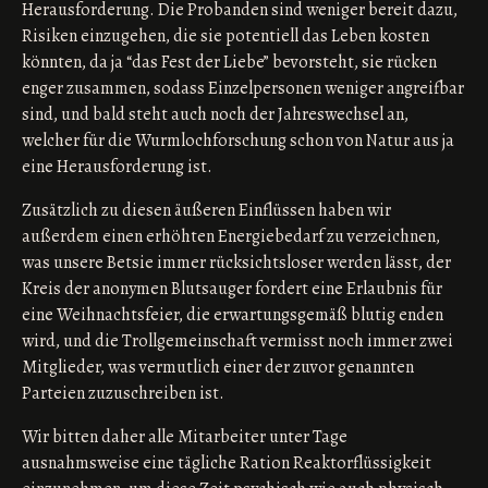
Herausforderung. Die Probanden sind weniger bereit dazu,
Risiken einzugehen, die sie potentiell das Leben kosten
könnten, da ja “das Fest der Liebe” bevorsteht, sie rücken
enger zusammen, sodass Einzelpersonen weniger angreifbar
sind, und bald steht auch noch der Jahreswechsel an,
welcher für die Wurmlochforschung schon von Natur aus ja
eine Herausforderung ist.
Zusätzlich zu diesen äußeren Einflüssen haben wir
außerdem einen erhöhten Energiebedarf zu verzeichnen,
was unsere Betsie immer rücksichtsloser werden lässt, der
Kreis der anonymen Blutsauger fordert eine Erlaubnis für
eine Weihnachtsfeier, die erwartungsgemäß blutig enden
wird, und die Trollgemeinschaft vermisst noch immer zwei
Mitglieder, was vermutlich einer der zuvor genannten
Parteien zuzuschreiben ist.
Wir bitten daher alle Mitarbeiter unter Tage
ausnahmsweise eine tägliche Ration Reaktorflüssigkeit