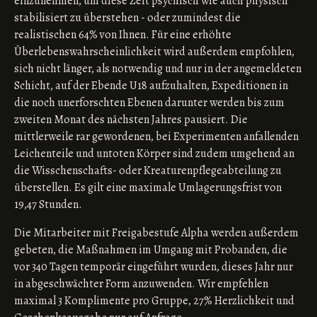
einzunehmen, um diese Zeit psychisch wie auch physisch
stabilisiert zu überstehen - oder zumindest die
realistischen 64% von Ihnen. Für eine erhöhte
Überlebenswahrscheinlichkeit wird außerdem empfohlen,
sich nicht länger, als notwendig und nur in der angemeldeten
Schicht, auf der Ebende U18 aufzuhalten, Expeditionen in
die noch unerforschten Ebenen darunter werden bis zum
zweiten Monat des nächsten Jahres pausiert. Die
mittlerweile rar gewordenen, bei Experimenten anfallenden
Leichenteile und untoten Körper sind zudem umgehend an
die Wisschenschafts- oder Kreaturenpflegeabteilung zu
überstellen. Es gilt eine maximale Umlagerungsfrist von
19,47 Stunden.
Die Mitarbeiter mit Freigabestufe Alpha werden außerdem
gebeten, die Maßnahmen im Umgang mit Probanden, die
vor 340 Tagen temporär eingeführt wurden, dieses Jahr nur
in abgeschwächter Form anzuwenden. Wir empfehlen
maximal 3 Komplimente pro Gruppe, 27% Herzlichkeit und