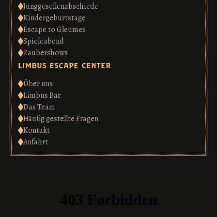
Junggesellenabschiede
Kindergeburtstage
Escape to Gleumes
Spieleabend
Zaubershows
limbus escape center
Über uns
Limbus Bar
Das Team
Häufig gestellte Fragen
Kontakt
Anfahrt