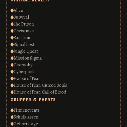
Alice
Survival
The Prison
Christmas
Sanctum
Signal Lost
Jungle Quest
Mission Sigma
Chernobyl
Cyberpunk
House of Fear
House of Fear: Cursed Souls
House of Fear: Call of Blood
gruppen & events
Firmenevents
Schulklassen
Geburtstage